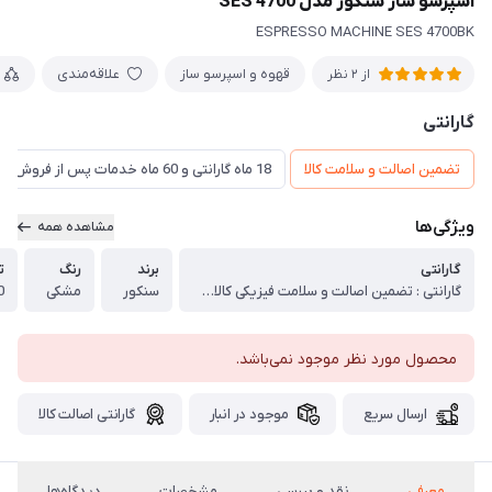
اسپرسو ساز سنکور مدل SES 4700
ESPRESSO MACHINE SES 4700BK
قهوه و اسپرسو ساز
علاقه‌مندی
از 2 نظر
گارانتی
تضمین اصالت و سلامت کالا
18 ماه گارانتی و 60 ماه خدمات پس از فروش و ضمانت تعویض
ویژگی‌ها
مشاهده همه
گارانتی
برند
رنگ
ت
گارانتی : تضمین اصالت و سلامت فیزیکی کالا (اورجینال)
سنکور
مشکی
00
محصول مورد نظر موجود نمی‌باشد.
ارسال سریع
موجود در انبار
گارانتی اصالت کالا
معرفی
نقد و بررسی
مشخصات
دیدگاه‌ها