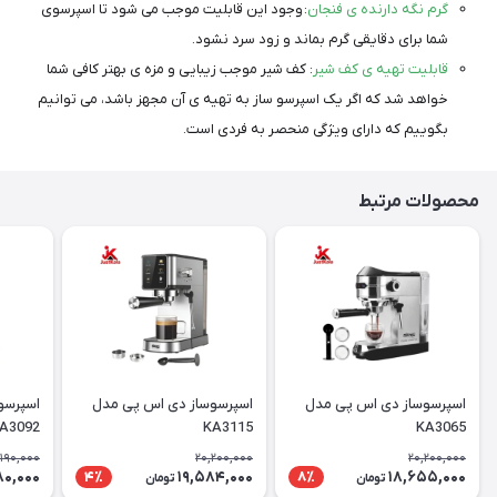
گرم نگه دارنده ی فنجان
: وجود این قابلیت موجب می شود تا اسپرسوی
شما برای دقایقی گرم بماند و زود سرد نشود.
قابلیت تهیه ی کف شیر
: کف شیر موجب زیبایی و مزه ی بهتر کافی شما
خواهد شد که اگر یک اسپرسو ساز به تهیه ی آن مجهز باشد، می توانیم
بگوییم که دارای ویژگی منحصر به فردی است.
محصولات مرتبط
اسپرسوساز دی اس پی مدل
اسپرسوساز دی اس پی مدل
اسپرسو
A3092
KA3115
KA3065
,190,000
20,200,000
20,200,000
80,000
19,584,000
18,655,000
4٪
8٪
تومان
تومان