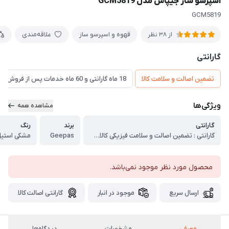
اسپرسو ساز جیپاس مدل GCM5819
GCM5819
قهوه و اسپرسو ساز
علاقه‌مندی
از 38 نظر
گارانتی
تضمین اصالت و سلامت کالا
18 ماه گارانتی و 60 ماه خدمات پس از فروش و ضمانت تعویض
ویژگی‌ها
مشاهده همه
گارانتی
برند
رنگ
گارانتی : تضمین اصالت و سلامت فیزیکی کالا (اورجینال)
Geepas
مشکی استی
محصول مورد نظر موجود نمی‌باشد.
ارسال سریع
موجود در انبار
گارانتی اصالت کالا
معرفی
مشخصات
دیدگاه‌ها