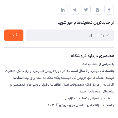
بوشهر - چهار راه تامین اجتماعی به سمت ریشهر ، 100 متر بالاتر
مجله فروشگاه
راهنما
سمت چپ (فروشگاه صوتی عباسی) - "تحویل حضوری فقط با
حساب کاربری
هماهنگی"
پرسش های شما
تماس با ما
از جدید‌ترین تخفیف‌ها با‌ خبر شوید
شرایط و ضوابط گارانتی
درباره ما
روش های بازگرداندن کالا
ثبت
قوانین و مقررات جاست کالا
راهنمای خرید، پرداخت، پردازش
مختصری درباره فروشگاه
با سپاس از انتخاب شما
جاست کالا
بیش از
۶ سال است
که در حوزه فروش اینترنتی لوازم خانگی فعالیت
می‌کند. هدف ما تنها فروش کالا نیست؛ بلکه کمک به شما برای یک
انتخاب
آگاهانه
از طریق ارائه محصولات اصل، اطلاعات دقیق، بررسی‌های تخصصی و
پشتیبانی مسئولانه است.
از اعتماد و همراهی شما سپاسگزاریم.
جاست کالا | انتخابی مطمئن برای خریدی آگاهانه