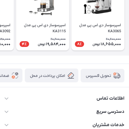
اسپرسوساز دی اس پی مدل
اسپرسوساز دی اس پی مدل
اسپرسو
A3092
KA3115
KA3065
,190,000
20,200,000
20,200,000
80,000
19,584,000
18,655,000
4٪
8٪
تومان
تومان
امکان پرداخت در محل
ضمانت
تحویل اکسپرس
اطلاعات تماس
09398557137
دسترسی سریع
info@justkala.ir
لیست محصولات
خدمات مشتریان