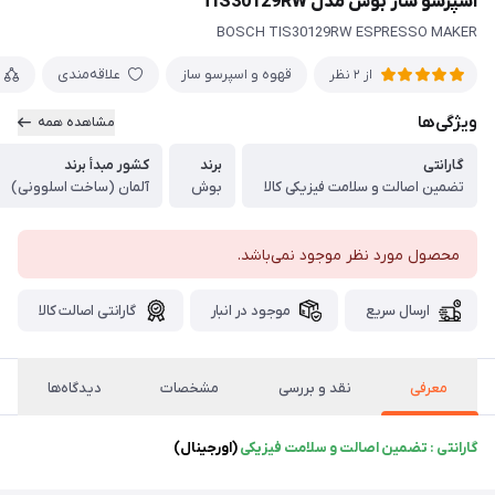
اسپرسو ساز بوش مدل TIS30129RW
BOSCH TIS30129RW ESPRESSO MAKER
قهوه و اسپرسو ساز
علاقه‌مندی
از 2 نظر
ویژگی‌ها
مشاهده همه
گارانتی
برند
کشور مبدأ برند
تضمین اصالت و سلامت فیزیکی کالا
بوش
آلمان (ساخت اسلوونی)
محصول مورد نظر موجود نمی‌باشد.
ارسال سریع
موجود در انبار
گارانتی اصالت کالا
معرفی
نقد و بررسی
مشخصات
دیدگاه‌ها
گارانتی : تضمین اصالت و سلامت فیزیکی
(اورجینال)