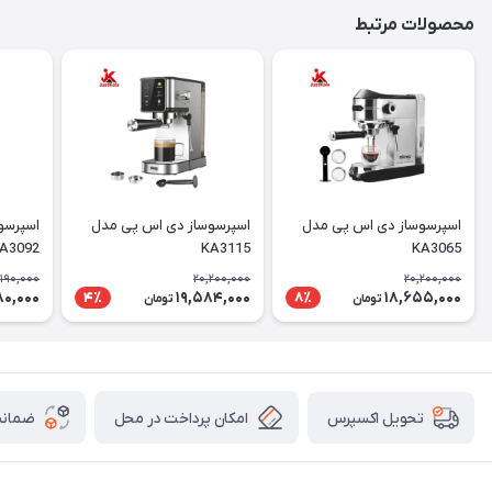
محصولات مرتبط
اسپرسوساز دی اس پی مدل
اسپرسوساز دی اس پی مدل
اسپرسو
A3092
KA3115
KA3065
,190,000
20,200,000
20,200,000
80,000
19,584,000
18,655,000
4٪
8٪
تومان
تومان
امکان پرداخت در محل
ضمانت
تحویل اکسپرس