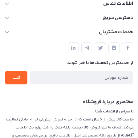
اطلاعات تماس
09398557137
دسترسی سریع
info@justkala.ir
لیست محصولات
خدمات مشتریان
بوشهر - چهار راه تامین اجتماعی به سمت ریشهر ، 100 متر بالاتر
مجله فروشگاه
راهنما
سمت چپ (فروشگاه صوتی عباسی) - "تحویل حضوری فقط با
حساب کاربری
هماهنگی"
پرسش های شما
تماس با ما
از جدید‌ترین تخفیف‌ها با‌ خبر شوید
شرایط و ضوابط گارانتی
درباره ما
روش های بازگرداندن کالا
ثبت
قوانین و مقررات جاست کالا
راهنمای خرید، پرداخت، پردازش
مختصری درباره فروشگاه
با سپاس از انتخاب شما
جاست کالا
بیش از
۶ سال است
که در حوزه فروش اینترنتی لوازم خانگی فعالیت
می‌کند. هدف ما تنها فروش کالا نیست؛ بلکه کمک به شما برای یک
انتخاب
آگاهانه
از طریق ارائه محصولات اصل، اطلاعات دقیق، بررسی‌های تخصصی و