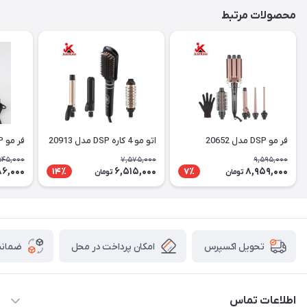
محصولات مرتبط
فر مو DSP مدل 20652
اتو مو 4 کاره DSP مدل 20913
فر مو DSP مدل 20589
545,000
7,575,000
9,595,000
6,000
6,515,000
8,959,000
14٪
7٪
تومان
تومان
امکان پرداخت در محل
ضمانت
تحویل اکسپرس
اطلاعات تماس