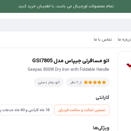
تمام محصولات اورجینال می باشند، با اطمینان خرید کنید.
رباره ما
تماس با ما
اتو مسافرتی جیپاس مدل GSI7805
اتو مسافرتی جیپاس مدل GSI7805
Geepas 800W Dry Iron with Foldable Handle
اتو بخار دستی
از 2 نظر
گارانتی
تضمین اصالت و سلامت فیزیکی
18 ماه گارانتی و 60 ماه خدمات پس از فروش و ضمانت تعویض
ویژگی‌ها