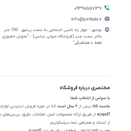
09398557137
info@justkala.ir
بوشهر - چهار راه تامین اجتماعی به سمت ریشهر ، 100 متر
بالاتر سمت چپ (فروشگاه صوتی عباسی) - "تحویل حضوری
فقط با هماهنگی"
مختصری درباره فروشگاه
با سپاس از انتخاب شما
جاست کالا
بیش از
۶ سال است
که در حوزه فروش اینترنتی لوازم 
آگاهانه
از طریق ارائه محصولات اصل، اطلاعات دقیق، بررسی‌های
از اعتماد و همراهی شما سپاسگزاریم.
جاست کالا | انتخابی مطمئن برای خریدی آگاهانه