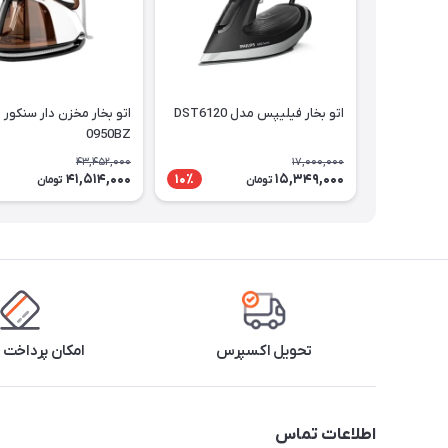
اتو بخار فیلیپس مدل DST6120
0950BZ
43,452,000
17,000,000
41,514,000
15,349,000
10٪
تومان
تومان
تحویل اکسپرس
امکان پرداخت 
اطلاعات تماس