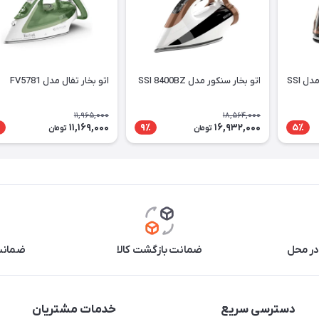
اتو بخار مخزن دار سنکور مدل SSI
اتو بخار سنکور مدل SSI 8400BZ
اتو بخار تفال مدل FV5781
11,965,000
18,564,000
11,169,000
16,932,000
9٪
5٪
تومان
تومان
در محل
ضمانت بازگشت کالا
ضمانت 
دسترسی سریع
خدمات مشتریان