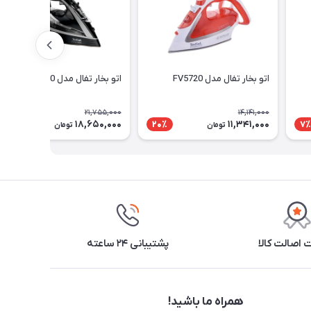
اتو بخار تفال مدل FV5720
اتو بخار تفال مدل FV9850
21,755,000
14,141,000
18,650,000
11,341,000
15٪
20٪
7٪
تومان
تومان
اصالت کالا
پشتیبانی ۲۴ ساعته
همراه ما باشید!