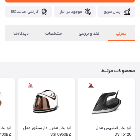
ارسال سریع
موجود در انبار
گارانتی اصالت کالا
معرفی
نقد و بررسی
مشخصات
دیدگاه‌ها
محصولات مرتبط
اتو بخار فیلیپس مدل
اتو بخار مخزن دار سنکور مدل
400BZ
SSI 0950BZ
DST6120