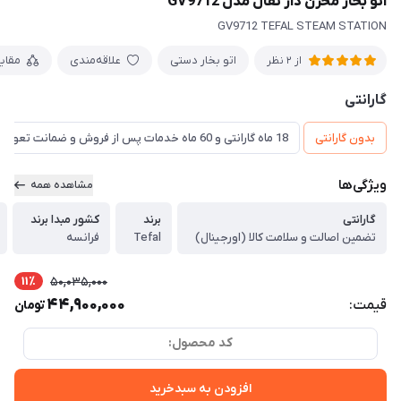
اتو بخار مخزن دار تفال مدل GV9712
GV9712 TEFAL STEAM STATION
اتو بخار دستی
علاقه‌مندی
مقای
از 2 نظر
گارانتی
بدون گارانتی
18 ماه گارانتی و 60 ماه خدمات پس از فروش و ضمانت تعویض
ویژگی‌ها
مشاهده همه
گارانتی
برند
کشور مبدا برند
تضمین اصالت و سلامت کالا (اورجینال)
Tefal
فرانسه
11٪
50,035,000
44,900,000
قیمت:
تومان
کد محصول:
افزودن به سبدخرید