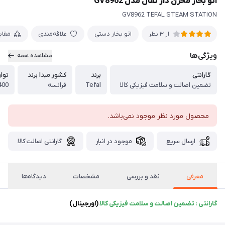
اتو بخار مخزن دار تفال مدل GV8962
GV8962 TEFAL STEAM STATION
اتو بخار دستی
علاقه‌مندی
مقا
از 3 نظر
ویژگی‌ها
مشاهده همه
گارانتی
برند
کشور مبدا برند
توا
تضمین اصالت و سلامت فیزیکی کالا
Tefal
فرانسه
2400 
محصول مورد نظر موجود نمی‌باشد.
ارسال سریع
موجود در انبار
گارانتی اصالت کالا
معرفی
نقد و بررسی
مشخصات
دیدگاه‌ها
گارانتی : تضمین اصالت و سلامت فیزیکی کالا
(اورجینال)