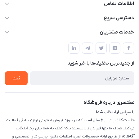
اطلاعات تماس
09398557137
دسترسی سریع
info@justkala.ir
لیست محصولات
خدمات مشتریان
بوشهر - چهار راه تامین اجتماعی به سمت ریشهر ، 100 متر بالاتر
مجله فروشگاه
راهنما
سمت چپ (فروشگاه صوتی عباسی) - "تحویل حضوری فقط با
حساب کاربری
هماهنگی"
پرسش های شما
تماس با ما
از جدید‌ترین تخفیف‌ها با‌ خبر شوید
شرایط و ضوابط گارانتی
درباره ما
روش های بازگرداندن کالا
ثبت
قوانین و مقررات جاست کالا
راهنمای خرید، پرداخت، پردازش
مختصری درباره فروشگاه
با سپاس از انتخاب شما
جاست کالا
بیش از
۶ سال است
که در حوزه فروش اینترنتی لوازم خانگی فعالیت
می‌کند. هدف ما تنها فروش کالا نیست؛ بلکه کمک به شما برای یک
انتخاب
آگاهانه
از طریق ارائه محصولات اصل، اطلاعات دقیق، بررسی‌های تخصصی و