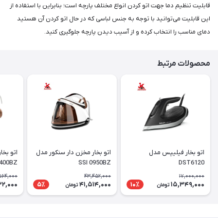
قابلیت تنظیم دما جهت اتو کردن انواع مختلف پارچه است؛ بنابراین با استفاده از
این قابلیت می‌توانید با توجه به جنس لباسی که در حال اتو کردن آن هستید
دمای مناسب را انتخاب کرده و از آسیب دیدن پارچه جلوگیری کنید.
محصولات مرتبط
اتو بخار فیلیپس مدل
اتو بخار مخزن دار سنکور مدل
400BZ
SSI 0950BZ
DST6120
564,000
43,452,000
17,000,000
32,000
41,514,000
15,349,000
5٪
10٪
تومان
تومان