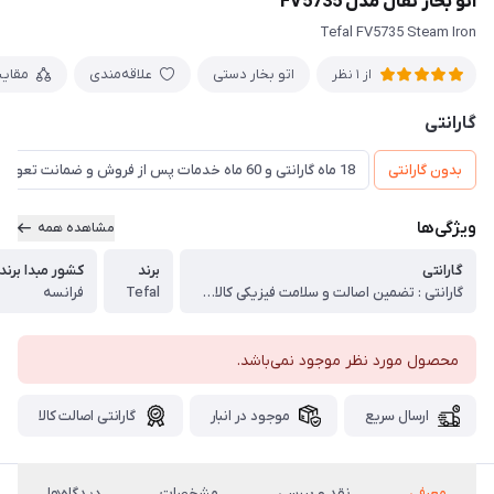
اتو بخار تفال مدل FV5735
Tefal FV5735 Steam Iron
اتو بخار دستی
علاقه‌مندی
مقای
از 1 نظر
گارانتی
بدون گارانتی
18 ماه گارانتی و 60 ماه خدمات پس از فروش و ضمانت تعویض
ویژگی‌ها
مشاهده همه
گارانتی
برند
کشور مبدا برند
گارانتی : تضمین اصالت و سلامت فیزیکی کالا (اورجینال)
Tefal
فرانسه
محصول مورد نظر موجود نمی‌باشد.
ارسال سریع
موجود در انبار
گارانتی اصالت کالا
معرفی
نقد و بررسی
مشخصات
دیدگاه‌ها