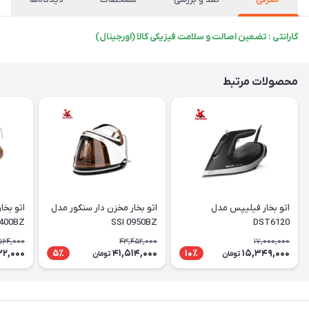
گارانتی : تضمین اصالت و سلامت فیزیکی کالا (اورجینال)
محصولات مرتبط
اتو بخار فیلیپس مدل
اتو بخار مخزن دار سنکور مدل
400BZ
SSI 0950BZ
DST6120
564,000
43,452,000
17,000,000
32,000
41,514,000
15,349,000
5٪
10٪
تومان
تومان