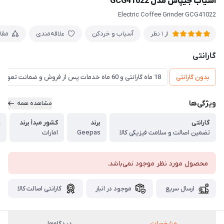
آسیاب جیپاس مدل GCG41022
Electric Coffee Grinder GCG41022
آسیاب و خردکن
علاقه‌مندی
مقا
از 1 نظر
گارانتی
بدون گارانتی
18 ماه گارانتی و 60 ماه خدمات پس از فروش و ضمانت تعویض
ویژگی‌ها
مشاهده همه
گارانتی
برند
کشور مبدأ برند
ر
تضمین اصالت و سلامت فیزیکی کالا
Geepas
امارات
م
محصول مورد نظر موجود نمی‌باشد.
ارسال سریع
موجود در انبار
گارانتی اصالت کالا
مشخصات
دیدگاه‌ها