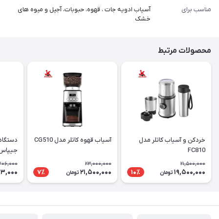
مناسب برای
آسیاب ادویه جات ، قهوه، حبوبات، آجیل و میوه های
خشک
محصولات مرتبط
خردکن و آسیاب کاتلر مدل
آسیاب قهوه کاتلر مدل CG510
دستگاه 
FC810
جیپاس مدل 
706,000
23,000,000
21,500,000
93,000
21,500,000
19,500,000
7٪
10٪
تومان
تومان