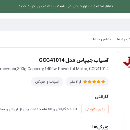
تمام محصولات اورجینال می باشند، با اطمینان خرید کنید.
رباره ما
تماس با ما
/
آسیاب جیپاس مدل GCG41014
آسیاب جیپاس مدل GCG41014
rocessor,300g Capacity,1400w Powerful Motor, GCG41014
آسیاب و خردکن
از 2 نظر
گارانتی
بدون گارانتی
18 ماه گارانتی و 60 ماه خدمات پس از فروش و ضمانت تعویض
ویژگی‌ها