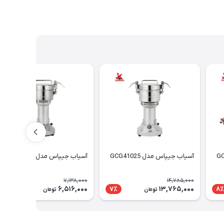
آسیاب جیپاس مدل GCG41025
آسیاب جیپاس مدل GCG41024
7,138,000
14,785,000
6,516,000
13,765,000
9٪
7٪
8٪
تومان
تومان