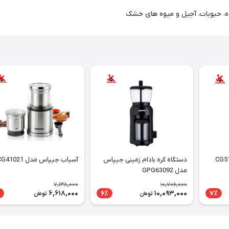
ه، حبوبات، آجیل و میوه های خشک
دستگاه کره بادام زمینی جیپاس
آسیاب جیپاس مدل GCG41021
مدل GPG63092
7,138,000
10,706,000
6,618,000
10,093,000
6٪
7٪
تومان
تومان