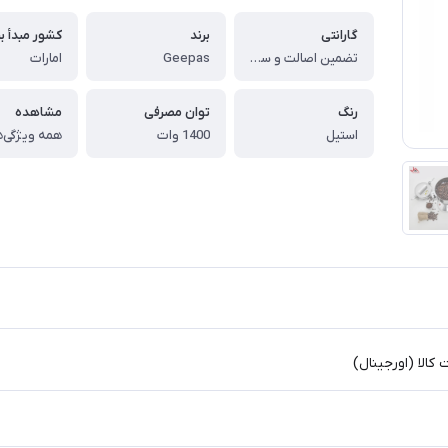
گارانتی
برند
کشور مبدأ بر
تضمین اصالت و سلامت کالا (اورجینال)
Geepas
امارات
رنگ
توان مصرفی
مشاهده
استیل
1400 وات
همه ویژگی‌ه
الا (اورجینال)