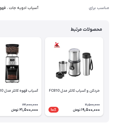
مناسب برای
آسیاب ادویه جات ، قهو
محصولات مرتبط
خردکن و آسیاب کاتلر مدل FC810
آسیاب قهوه کاتلر مدل CG510
23,000,000
21,500,000
21,500,000
19,500,000
10٪
تومان
تومان