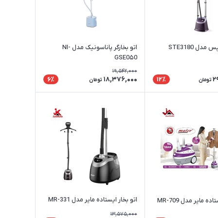
مدل STE3180
اتو بخارگر پاناسونیک مدل NI-
GSE0۵0
19,542,000
18,376,000
2
6٪
12٪
تومان
تومان
اتو بخار ایستاده مایر مدل MR-331
ده مایر مدل MR-709
13,575,000