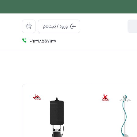
ورود / ثبت‌نام
09398557137