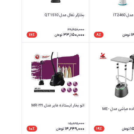
 IT2460
بخارگر تفال مدل QT1510
39,456,000
33,150,000
1
16٪
8٪
تومان
تومان
اتو بخار ایستاده مایر مدل MR-۲۲۱
بخارگر ایستاده مباشی مدل ME-
15,825,000
14,249,000
1
10٪
19٪
تومان
تومان