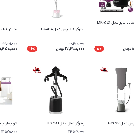
ده مایر مدل MR-۵۵۱
بخارگر فیلیپس مدل GC484
بخارگر فیلیپس 
33,201,000
20,400,000
9,450,000
17,300,000
1
16٪
5٪
تومان
تومان
 مدل GC628
بخارگر تفال مدل IT3480
اتو بخار ایستا
12,575,000
24,527,000