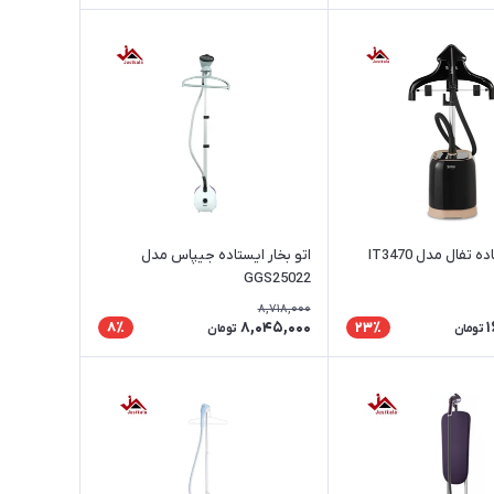
 تفال مدل IT3470
اتو بخار ایستاده جیپاس مدل
GGS25022
8,718,000
8,045,000
1
8٪
23٪
تومان
تومان