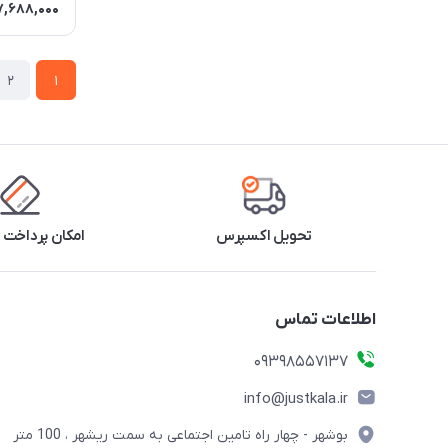
7,688,000
2
1
تحویل اکسپرس
امکان پرداخت 
اطلاعات تماس
09398557137
info@justkala.ir
بوشهر - چهار راه تامین اجتماعی به سمت ریشهر ، 100 متر