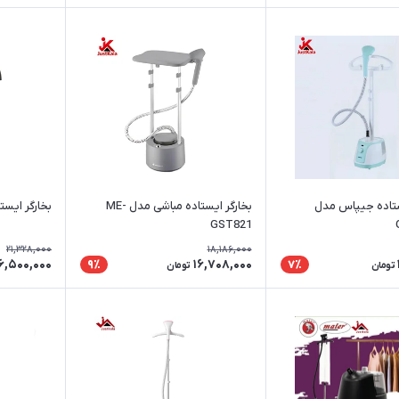
یستاده جیپاس مدل
بخارگر ایستاده مباشی مدل ME-
بخارگر ایستاده
GST821
21,328,000
18,186,000
6,500,000
16,708,000
9٪
7٪
تومان
تومان