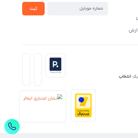
ثبت
دازش
 یک
انتخاب