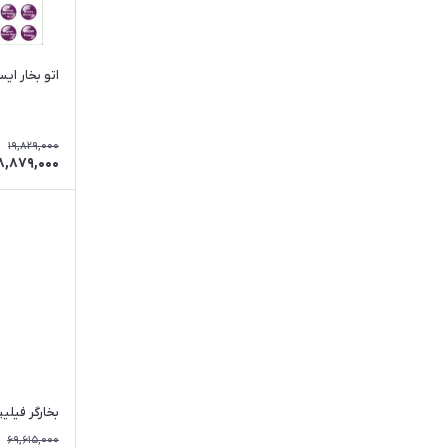
نینجا
مودکس
اتو بخار ایستا
بلک اند دکر
نوتریکوک
19,829,000
بیسل
8,879,000
اسمگ
سونی
فلر
آاگ
کاتلر
بخارگر فیلیپس
69,615,000