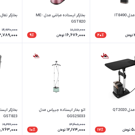
 IT8490
بخارگر ایستاده مباشی مدل ME-
بخارگر تفال مدل
GST820
14,930,000
18,186,000
3,789,000
16,676,000
9٪
20٪
تومان
تومان
 QT2020
اتو بخار ایستاده جیپاس مدل
GST823
GGS25033
19,322,000
13,408,000
5,763,000
12,174,000
5
10٪
17٪
تومان
تومان