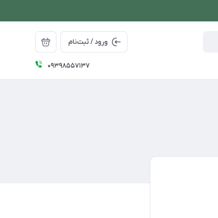
ورود / ثبت‌نام
09398557137