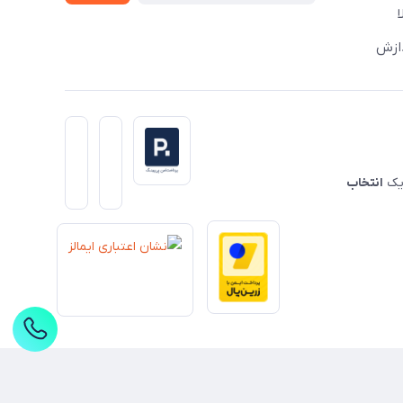
دازش
 یک
انتخاب