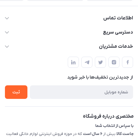
اطلاعات تماس
09398557137
دسترسی سریع
info@justkala.ir
لیست محصولات
خدمات مشتریان
بوشهر - چهار راه تامین اجتماعی به سمت ریشهر ، 100 متر بالاتر
مجله فروشگاه
راهنما
سمت چپ (فروشگاه صوتی عباسی) - "تحویل حضوری فقط با
حساب کاربری
هماهنگی"
پرسش های شما
تماس با ما
از جدید‌ترین تخفیف‌ها با‌ خبر شوید
شرایط و ضوابط گارانتی
درباره ما
روش های بازگرداندن کالا
ثبت
قوانین و مقررات جاست کالا
راهنمای خرید، پرداخت، پردازش
مختصری درباره فروشگاه
با سپاس از انتخاب شما
جاست کالا
بیش از
۶ سال است
که در حوزه فروش اینترنتی لوازم خانگی فعالیت