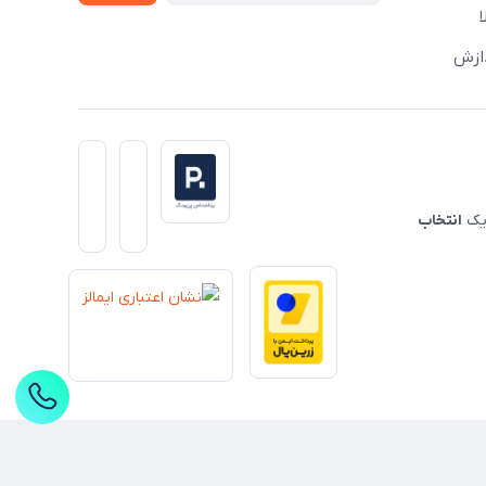
دازش
 یک
انتخاب