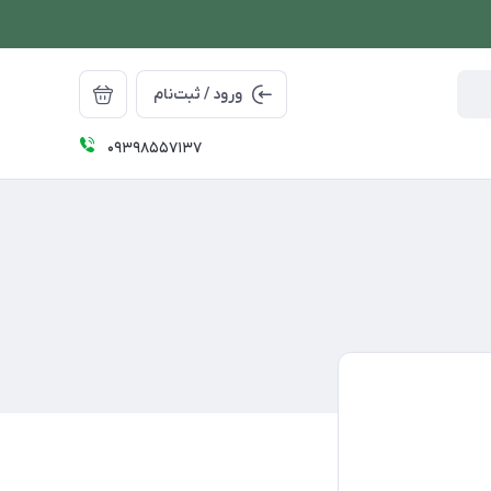
ورود / ثبت‌نام
09398557137