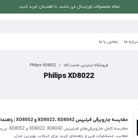
تمام محصولات اورجینال می باشند، با اطمینان خرید کنید.
رباره ما
تماس با ما
فروشگاه اینترنتی جاست کالا
/
Philips XD8022
Philips XD8022
مقایسه جاروبرقی فیلیپس XD8022، XD8042 و XD8052 | راهنمای خرید
مقایسه کامل جاروبرق
معایب، مشخصات فنی و راهنمای خرید برای انتخاب بهترین مدل.