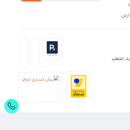
دازش
 یک
انتخاب