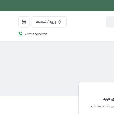
ورود / ثبت‌نام
09398557137
ی‌های فیلیپس XD8022، XD8042 و XD8052؛ بررسی تفاوت‌ها، مزایا،