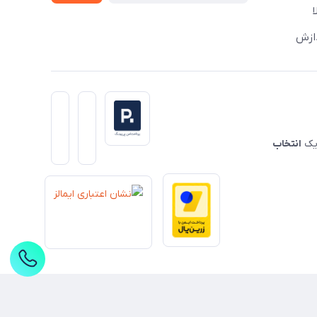
دازش
 یک
انتخاب