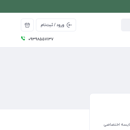
ورود / ثبت‌نام
09398557137
قایسه اختصاصی