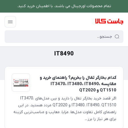
تمام محصولات اورجینال می باشند، با اطمینان خرید کنید.
فروشگاه اینترنتی جاست کالا
/
IT8490
IT8490
کدام بخارگر تفال را بخریم؟ راهنمای خرید و
مقایسه IT3470، IT3480، IT8490،
QT1510 و QT2020
اگر قصد خرید بخارگر تفال را دارید و بین مدل‌های IT3470،
IT3480، IT8490، QT1510 و QT2020 مردد هستید، در این
راهنمای کامل تفاوت مدل‌ها، مزایا، معایب و مناسب‌ترین گزینه
برای هر نیاز را برر...