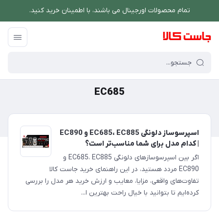
تمام محصولات اورجینال می باشند، با اطمینان خرید کنید.
فروشگاه اینترنتی جاست کالا
/
EC685
EC685
اسپرسوساز دلونگی EC685، EC885 و EC890
| کدام مدل برای شما مناسب‌تر است؟
اگر بین اسپرسوسازهای دلونگی EC685، EC885 و
EC890 مردد هستید، در این راهنمای خرید جاست کالا
تفاوت‌های واقعی، مزایا، معایب و ارزش خرید هر مدل را بررسی
کرده‌ایم تا بتوانید با خیال راحت بهترین ا...