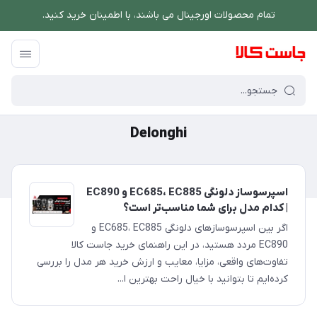
تمام محصولات اورجینال می باشند، با اطمینان خرید کنید.
فروشگاه اینترنتی جاست کالا
/
Delonghi
Delonghi
اسپرسوساز دلونگی EC685، EC885 و EC890
| کدام مدل برای شما مناسب‌تر است؟
اگر بین اسپرسوسازهای دلونگی EC685، EC885 و
EC890 مردد هستید، در این راهنمای خرید جاست کالا
تفاوت‌های واقعی، مزایا، معایب و ارزش خرید هر مدل را بررسی
کرده‌ایم تا بتوانید با خیال راحت بهترین ا...