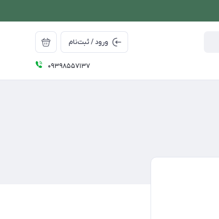
ورود / ثبت‌نام
09398557137