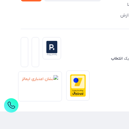
دازش
 یک
انتخاب