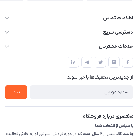
اطلاعات تماس
09398557137
دسترسی سریع
info@justkala.ir
لیست محصولات
خدمات مشتریان
بوشهر - چهار راه تامین اجتماعی به سمت ریشهر ، 100 متر بالاتر
مجله فروشگاه
راهنما
سمت چپ (فروشگاه صوتی عباسی) - "تحویل حضوری فقط با
حساب کاربری
هماهنگی"
پرسش های شما
تماس با ما
از جدید‌ترین تخفیف‌ها با‌ خبر شوید
شرایط و ضوابط گارانتی
درباره ما
روش های بازگرداندن کالا
ثبت
قوانین و مقررات جاست کالا
راهنمای خرید، پرداخت، پردازش
مختصری درباره فروشگاه
با سپاس از انتخاب شما
جاست کالا
بیش از
۶ سال است
که در حوزه فروش اینترنتی لوازم خانگی فعالیت