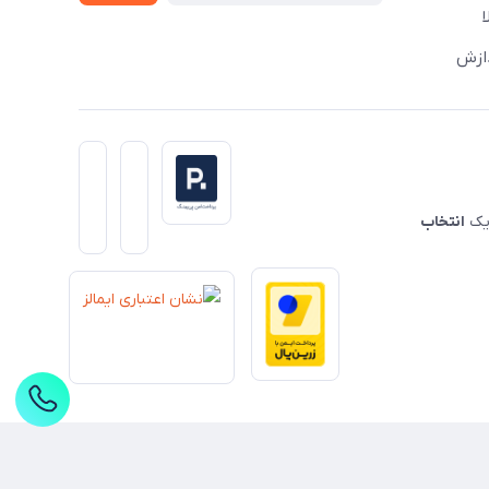
دازش
 یک
انتخاب