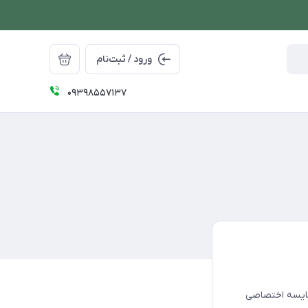
ورود / ثبت‌نام
09398557137
قایسه اختصاصی