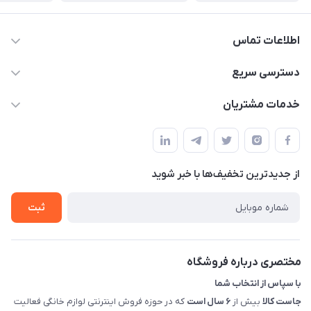
اطلاعات تماس
09398557137
دسترسی سریع
info@justkala.ir
لیست محصولات
خدمات مشتریان
بوشهر - چهار راه تامین اجتماعی به سمت ریشهر ، 100 متر بالاتر
مجله فروشگاه
راهنما
سمت چپ (فروشگاه صوتی عباسی) - "تحویل حضوری فقط با
حساب کاربری
هماهنگی"
پرسش های شما
تماس با ما
از جدید‌ترین تخفیف‌ها با‌ خبر شوید
شرایط و ضوابط گارانتی
درباره ما
روش های بازگرداندن کالا
ثبت
قوانین و مقررات جاست کالا
راهنمای خرید، پرداخت، پردازش
مختصری درباره فروشگاه
با سپاس از انتخاب شما
جاست کالا
بیش از
۶ سال است
که در حوزه فروش اینترنتی لوازم خانگی فعالیت