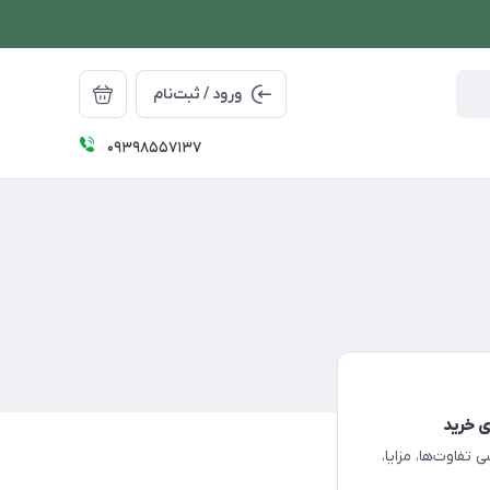
ورود / ثبت‌نام
09398557137
ی‌های فیلیپس XD8022، XD8042 و XD8052؛ بررسی تفاوت‌ها، مزایا،