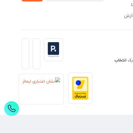
دازش
 یک
انتخاب