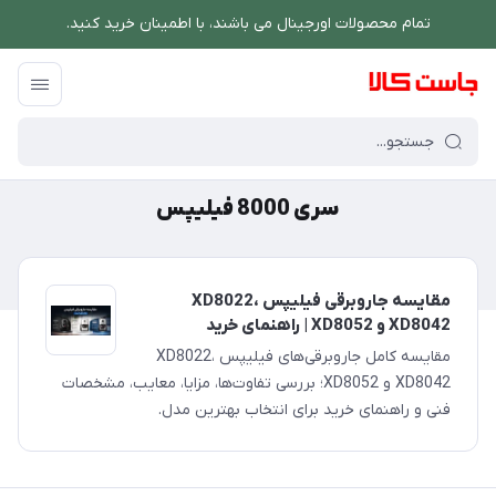
تمام محصولات اورجینال می باشند، با اطمینان خرید کنید.
فروشگاه اینترنتی جاست کالا
/
سری 8000 فیلیپس
سری 8000 فیلیپس
مقایسه جاروبرقی فیلیپس XD8022،
XD8042 و XD8052 | راهنمای خرید
مقایسه کامل جاروبرقی‌های فیلیپس XD8022،
XD8042 و XD8052؛ بررسی تفاوت‌ها، مزایا، معایب، مشخصات
فنی و راهنمای خرید برای انتخاب بهترین مدل.