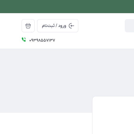
ورود / ثبت‌نام
09398557137