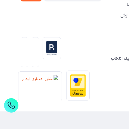
دازش
 یک
انتخاب