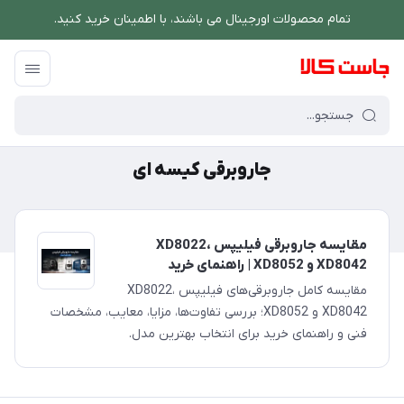
تمام محصولات اورجینال می باشند، با اطمینان خرید کنید.
فروشگاه اینترنتی جاست کالا
/
جاروبرقی کیسه ای
جاروبرقی کیسه ای
مقایسه جاروبرقی فیلیپس XD8022،
XD8042 و XD8052 | راهنمای خرید
مقایسه کامل جاروبرقی‌های فیلیپس XD8022،
XD8042 و XD8052؛ بررسی تفاوت‌ها، مزایا، معایب، مشخصات
فنی و راهنمای خرید برای انتخاب بهترین مدل.