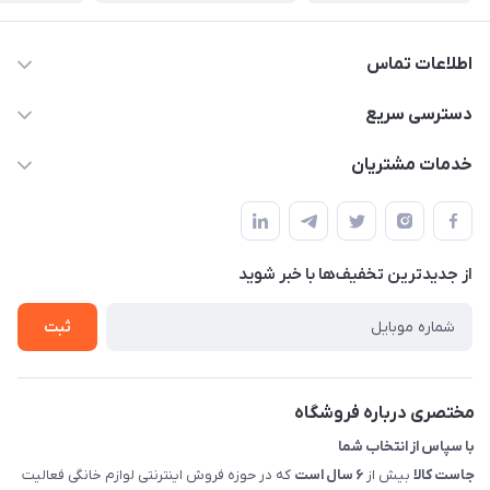
اطلاعات تماس
09398557137
دسترسی سریع
info@justkala.ir
لیست محصولات
خدمات مشتریان
بوشهر - چهار راه تامین اجتماعی به سمت ریشهر ، 100 متر بالاتر
مجله فروشگاه
راهنما
سمت چپ (فروشگاه صوتی عباسی) - "تحویل حضوری فقط با
حساب کاربری
هماهنگی"
پرسش های شما
تماس با ما
از جدید‌ترین تخفیف‌ها با‌ خبر شوید
شرایط و ضوابط گارانتی
درباره ما
روش های بازگرداندن کالا
ثبت
قوانین و مقررات جاست کالا
راهنمای خرید، پرداخت، پردازش
مختصری درباره فروشگاه
با سپاس از انتخاب شما
جاست کالا
بیش از
۶ سال است
که در حوزه فروش اینترنتی لوازم خانگی فعالیت