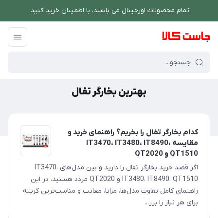
تمام محصولات اورجینال می باشند، با اطمینان خرید کنید.
فروشگاه اینترنتی جاست کالا
/
بهترین بخارگر تفال
بهترین بخارگر تفال
کدام بخارگر تفال را بخریم؟ راهنمای خرید و
مقایسه IT3470، IT3480، IT8490،
QT1510 و QT2020
اگر قصد خرید بخارگر تفال را دارید و بین مدل‌های IT3470،
IT3480، IT8490، QT1510 و QT2020 مردد هستید، در این
راهنمای کامل تفاوت مدل‌ها، مزایا، معایب و مناسب‌ترین گزینه
برای هر نیاز را برر...