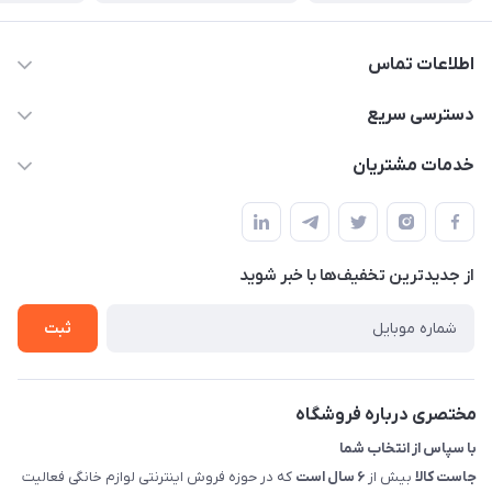
اطلاعات تماس
09398557137
دسترسی سریع
info@justkala.ir
لیست محصولات
خدمات مشتریان
بوشهر - چهار راه تامین اجتماعی به سمت ریشهر ، 100 متر بالاتر
مجله فروشگاه
راهنما
سمت چپ (فروشگاه صوتی عباسی) - "تحویل حضوری فقط با
حساب کاربری
هماهنگی"
پرسش های شما
تماس با ما
از جدید‌ترین تخفیف‌ها با‌ خبر شوید
شرایط و ضوابط گارانتی
درباره ما
روش های بازگرداندن کالا
ثبت
قوانین و مقررات جاست کالا
راهنمای خرید، پرداخت، پردازش
مختصری درباره فروشگاه
با سپاس از انتخاب شما
جاست کالا
بیش از
۶ سال است
که در حوزه فروش اینترنتی لوازم خانگی فعالیت