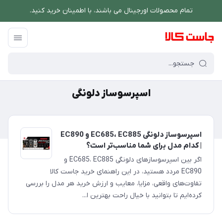
تمام محصولات اورجینال می باشند، با اطمینان خرید کنید.
فروشگاه اینترنتی جاست کالا
/
اسپرسوساز دلونگی
اسپرسوساز دلونگی
اسپرسوساز دلونگی EC685، EC885 و EC890
| کدام مدل برای شما مناسب‌تر است؟
اگر بین اسپرسوسازهای دلونگی EC685، EC885 و
EC890 مردد هستید، در این راهنمای خرید جاست کالا
تفاوت‌های واقعی، مزایا، معایب و ارزش خرید هر مدل را بررسی
کرده‌ایم تا بتوانید با خیال راحت بهترین ا...