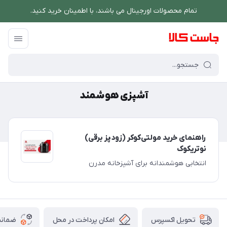
تمام محصولات اورجینال می باشند، با اطمینان خرید کنید.
فروشگاه اینترنتی جاست کالا
/
آشپزی هوشمند
آشپزی هوشمند
راهنمای خرید مولتی‌کوکر (زودپز برقی)
نوتریکوک
انتخابی هوشمندانه برای آشپزخانه مدرن
امکان پرداخت در محل
ضمانت
تحویل اکسپرس